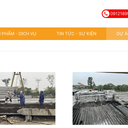
0912189
 PHẨM - DỊCH VỤ
TIN TỨC - SỰ KIỆN
DỰ Á