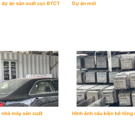
 dự án sản xuất cọc BTCT
Dự án mới
 nhà máy sản xuất
Hình ảnh cấu kiện bê tông