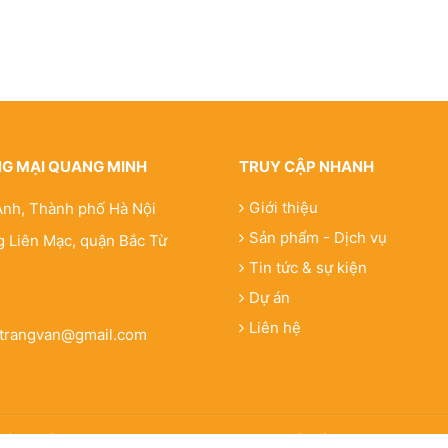
NG MẠI QUANG MINH
TRUY CẬP NHANH
Giới thiệu
Anh, Thành phố Hà Nội
Sản phẩm - Dịch vụ
 Liên Mạc, quận Bắc Từ
Tin tức & sự kiện
Dự án
Liên hệ
etrangvan@gmail.com
Bản quyền thuộc betongquangminh.com. Thiết kế website & SEO - T