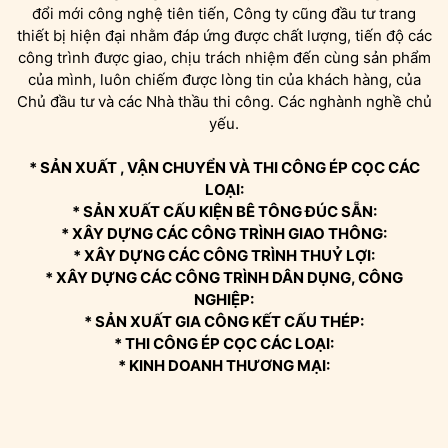
đổi mới công nghệ tiên tiến, Công ty cũng đầu tư trang
thiết bị hiện đại nhằm đáp ứng được chất lượng, tiến độ các
công trình được giao, chịu trách nhiệm đến cùng sản phẩm
của mình, luôn chiếm được lòng tin của khách hàng, của
Chủ đầu tư và các Nhà thầu thi công. Các nghành nghề chủ
yếu.
* SẢN XUẤT , VẬN CHUYỂN VÀ THI CÔNG ÉP CỌC CÁC
LOẠI:
* SẢN XUẤT CẤU KIỆN BÊ TÔNG ĐÚC SẴN:
* XÂY DỰNG CÁC CÔNG TRÌNH GIAO THÔNG:
* XÂY DỰNG CÁC CÔNG TRÌNH THUỶ LỢI:
* XÂY DỰNG CÁC CÔNG TRÌNH DÂN DỤNG, CÔNG
NGHIỆP:
* SẢN XUẤT GIA CÔNG KẾT CẤU THÉP:
* THI CÔNG ÉP CỌC CÁC LOẠI:
* KINH DOANH THƯƠNG MẠI: