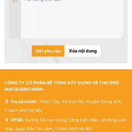
Gửi yêu cầu
Xóa nội dung
CÔNG TY CỔ PHẦN BÊ TÔNG XÂY DỰNG VÀ THƯƠNG
MẠI QUANG MINH
Trụ sở chính :
Thôn Cầu, Xã Kim Nỗ, Huyện Đông Anh,
Thành phố Hà Nội
VPGD:
Xưởng SX cọc trong Cảng Liên Mạc, phường Liên
Mạc, quận Bắc Từ Liêm, Thành phố Hà Nội