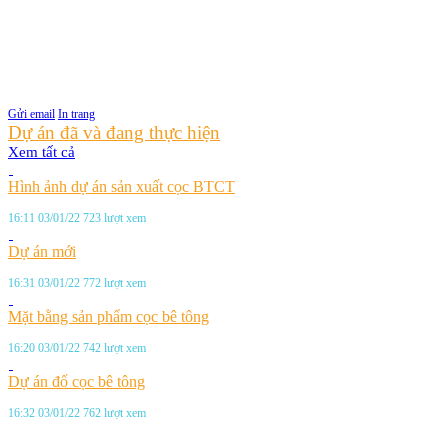
Gửi email
In
trang
Dự án đã và đang thực hiện
Xem tất cả
Hình ảnh dự án sản xuất cọc BTCT
16:11 03/01/22
723 lượt xem
Dự án mới
16:31 03/01/22
772 lượt xem
Mặt bằng sản phẩm cọc bê tông
16:20 03/01/22
742 lượt xem
Dự án đổ cọc bê tông
16:32 03/01/22
762 lượt xem