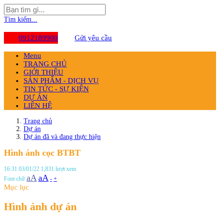
Tìm kiếm...
0912189900
Gửi yêu cầu
Menu
TRANG CHỦ
GIỚI THIỆU
SẢN PHẨM - DỊCH VỤ
TIN TỨC - SỰ KIỆN
DỰ ÁN
LIÊN HỆ
Trang chủ
Dự án
Dự án đã và đang thực hiện
Hình ảnh cọc BTBT
16:31 03/01/22
1,831 lượt xem
aA
aA
Font chữ
-
+
Mục lục
Hình ảnh dự án