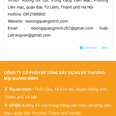
VPGD: Xưởng SX cọc trong cảng Liên Mạc, Phường
Liên mạc, quận Bắc Từ Liêm, Thành phố Hà Nội
Hotline: 0912189900
Website : betongquangminh,com
Email :
beongquangminhJSC@gmail.com
hoặc
Letrangvan@gmail.com
Gửi email
In
CÔNG TY CỔ PHẦN BÊ TÔNG XÂY DỰNG VÀ THƯƠNG
MẠI QUANG MINH
Trụ sở chính :
Thôn Cầu, Xã Kim Nỗ, Huyện Đông Anh,
Thành phố Hà Nội
VPGD:
Xưởng SX cọc trong Cảng Liên Mạc, phường Liên
Mạc, quận Bắc Từ Liêm, Thành phố Hà Nội